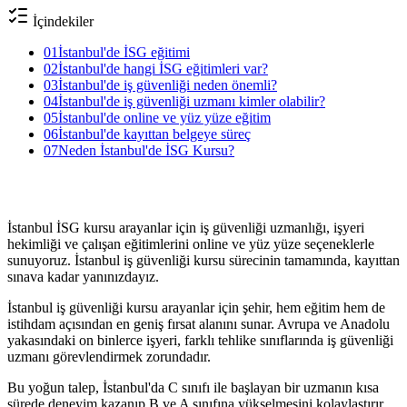
İçindekiler
01
İstanbul'de İSG eğitimi
02
İstanbul'de hangi İSG eğitimleri var?
03
İstanbul'de iş güvenliği neden önemli?
04
İstanbul'de iş güvenliği uzmanı kimler olabilir?
05
İstanbul'de online ve yüz yüze eğitim
06
İstanbul'de kayıttan belgeye süreç
07
Neden İstanbul'de İSG Kursu?
İstanbul İSG kursu arayanlar için iş güvenliği uzmanlığı, işyeri
hekimliği ve çalışan eğitimlerini online ve yüz yüze seçeneklerle
sunuyoruz. İstanbul iş güvenliği kursu sürecinin tamamında, kayıttan
sınava kadar yanınızdayız.
İstanbul iş güvenliği kursu arayanlar için şehir, hem eğitim hem de
istihdam açısından en geniş fırsat alanını sunar. Avrupa ve Anadolu
yakasındaki on binlerce işyeri, farklı tehlike sınıflarında iş güvenliği
uzmanı görevlendirmek zorundadır.
Bu yoğun talep, İstanbul'da C sınıfı ile başlayan bir uzmanın kısa
sürede deneyim kazanıp B ve A sınıfına yükselmesini kolaylaştırır.