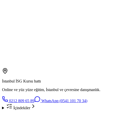
Yetki
Bakanlık Yetkili
Eğitim
Online + Yüz yüze
İstanbul hattı
0212 809 65 89
Kapsam
A · B · C + Sağlık
İstanbul
İSG Kursu hattı
Online ve yüz yüze eğitim,
İstanbul
ve çevresine danışmanlık.
0212 809 65 89
WhatsApp (
0541 101 70 34
)
İçindekiler