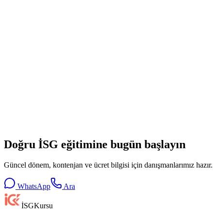
WhatsApp'tan Bilgi Al
0212 809 65 89
C Sınıfı İş Güvenliği Uzmanlığı
İş Güvenliği Uzmanı Nasıl
Olunur?
İSG Sınavı (GAZİÖDM)
Tüm Eğitimler
İSG
Kursu Fiyatları
Doğru İSG eğitimine bugün başlayın
Güncel dönem, kontenjan ve ücret bilgisi için danışmanlarımız hazır.
WhatsApp
Ara
İSG
Kursu