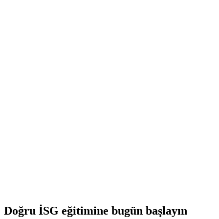
mevzuat analiz tekniklerini ve zaman yönetimi ipuçlarını detaylıca
inceliyoruz.
28 Haziran 2026
10 dakikalık okuma
İşyeri Güvenliği
İşyerinde Risk Değerlendirmesi Nasıl
Yapılır? Tam Rehber
İşyerinde risk değerlendirmesi adımları, yöntemleri ve mevzuat
gereklilikleri hakkında hazırladığımız kapsamlı rehber ile güvenli bir
çalışma ortamı yaratın.
28 Haziran 2026
10 dakikalık okuma
Doğru İSG eğitimine bugün başlayın