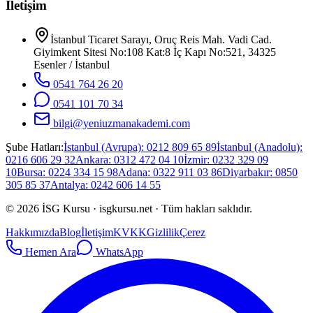
İletişim
İstanbul Ticaret Sarayı, Oruç Reis Mah. Vadi Cad.
Giyimkent Sitesi No:108 Kat:8 İç Kapı No:521, 34325
Esenler / İstanbul
0541 764 26 20
0541 101 70 34
bilgi@yeniuzmanakademi.com
Şube Hatları:
İstanbul (Avrupa)
:
0212 809 65 89
İstanbul (Anadolu)
:
0216 606 29 32
Ankara
:
0312 472 04 10
İzmir
:
0232 329 09
10
Bursa
:
0224 334 15 98
Adana
:
0322 911 03 86
Diyarbakır
:
0850
305 85 37
Antalya
:
0242 606 14 55
©
2026
İSG Kursu
· isgkursu.net · Tüm hakları saklıdır.
Hakkımızda
Blog
İletişim
KVKK
Gizlilik
Çerez
Hemen Ara
WhatsApp